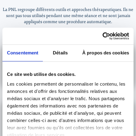
La PNL regroupe différents outils et approches thérapeutiques. Ils ne
sont pas tous utilisés pendant une même séance et ne sont jamais
appliqués comme une procédure automatique.
L’observation des automatismes
Consentement
Détails
À propos des cookies
Nous repérons ce qui se produit dans une situation précise pour
identifier ce que votre inconscient cherche à vous révéler.
Ce site web utilise des cookies.
Cette observation permet de rendre visible une stratégie jusque-
Les cookies permettent de personnaliser le contenu, les
là automatique.
annonces et d'offrir des fonctionnalités relatives aux
médias sociaux et d'analyser le trafic. Nous partageons
Les représentations mentales
également des informations avec nos partenaires de
médias sociaux, de publicité et d'analyse, qui peuvent
Une situation peut être vécue à travers des images, des sons, des
combiner celles-ci avec d'autres informations que vous
sensations ou des scénarios intérieurs.
leur avez fournies ou qu'ils ont collectées lors de votre
Modifier certains éléments de cette représentation fait évoluer
utilisation de leurs services.