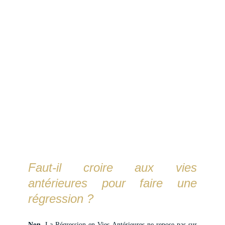
Questions 
Fréquentes sur 
la Régression 
en Vies 
Antérieures
Faut-il croire aux vies
antérieures pour faire une
régression ?
Non
. La Régression en Vies Antérieures ne repose pas sur