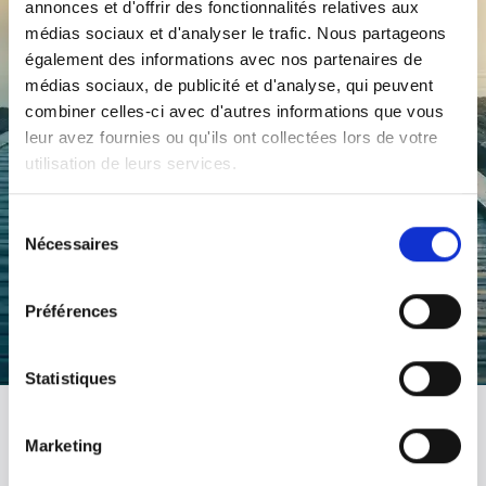
annonces et d'offrir des fonctionnalités relatives aux
transformer durablement. Un cadre structuré permet de
médias sociaux et d'analyser le trafic. Nous partageons
garder un fil conducteur pour intégrer progressivement les
également des informations avec nos partenaires de
nouveaux repères dans le quotidien.
médias sociaux, de publicité et d'analyse, qui peuvent
C’est dans cette logique de régularité et de changement que
combiner celles-ci avec d'autres informations que vous
mes programmes thérapeutiques ont spécialement été créés
leur avez fournies ou qu'ils ont collectées lors de votre
pour accompagner celles et ceux qui souhaitent avancer avec
utilisation de leurs services.
structure et soutien pour un changement durable.
Sélection
Programmes & Accompagnements
Nécessaires
du
consentement
Préférences
Statistiques
Mes outils Thérapeutiques
Marketing