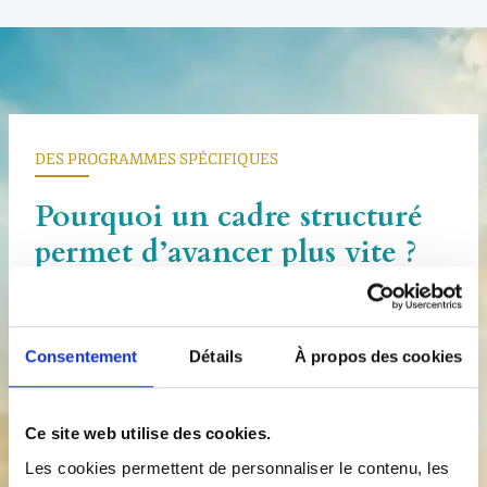
DES PROGRAMMES SPÉCIFIQUES
Pourquoi un cadre structuré
permet d’avancer plus vite ?
Des programmes d’accompagnement
spécialement conçus pour un changement
Consentement
Détails
À propos des cookies
rapide
Ce site web utilise des cookies.
Certaines prises de conscience peuvent créer un déclic. Mais
lorsqu’un schéma est ancien, répétitif ou profondément
Les cookies permettent de personnaliser le contenu, les
installé, il demande souvent plus qu’une seule séance pour se